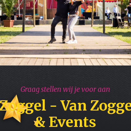
Graag stellen wij je voor aan
Zoggel - Van Zogge
& Events