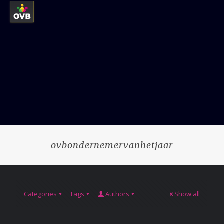
ovbondernemervanhetjaar
Categories
Tags
Authors
Show all